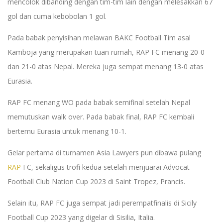
mencolok dibanding dengan tim-tim lain dengan melesakkan 67
gol dan cuma kebobolan 1 gol.
Pada babak penyisihan melawan BAKC Football Tim asal
Kamboja yang merupakan tuan rumah, RAP FC menang 20-0
dan 21-0 atas Nepal. Mereka juga sempat menang 13-0 atas
Eurasia.
RAP FC menang WO pada babak semifinal setelah Nepal
memutuskan walk over. Pada babak final, RAP FC kembali
bertemu Eurasia untuk menang 10-1.
Gelar pertama di turnamen Asia Lawyers pun dibawa pulang
RAP
FC, sekaligus trofi kedua setelah menjuarai Advocat
Football Club Nation Cup 2023 di Saint Tropez, Prancis.
Selain itu, RAP FC juga sempat jadi perempatfinalis di Sicily
Football Cup 2023 yang digelar di Sisilia, Italia.