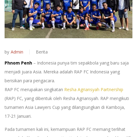
by
Admin
Berita
Phnom Penh
– Indonesia punya tim sepakbola yang baru saja
menjadi juara Asia. Mereka adalah RAP FC Indonesia yang
berisikan para pengacara.
RAP FC merupakan singkatan
Resha Agriansyah Partnership
(RAP) FC, yang dibentuk oleh Resha Agriansyah. RAP mengikuti
turnamen Asia Lawyers Cup yang dilangsungkan di Kamboja,
17-21 Januari.
Pada turnamen kali ini, kemampuan RAP FC memang terlihat